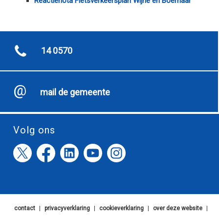
Reactienota Fietsverkeersplan Wijhe en Boerhaar
14 0570
mail de gemeente
Volg ons
contact
|
privacyverklaring
|
cookieverklaring
|
over deze website
|